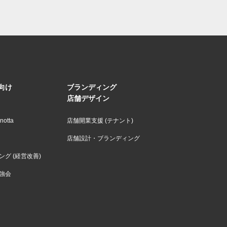
向け
ブランディング
店舗デザイン
otta
店舗開業支援 (テナント)
店舗設計・ブランディング
グ (経営改善)
強会