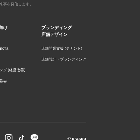
来事を発信します。
向け
ブランディング
店舗デザイン
otta
店舗開業支援 (テナント)
店舗設計・ブランディング
グ (経営改善)
強会
© crasco