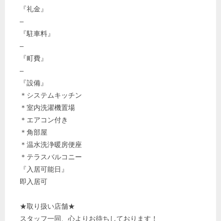
『礼金』
–
『駐車料』
–
『町費』
–
『設備』
＊システムキッチン
＊室内洗濯機置場
＊エアコン付き
＊角部屋
＊温水洗浄暖房便座
＊テラスバルコニー
『入居可能日』
即入居可
★取り扱い店舗★
スタッフ一同、心よりお待ちしております！