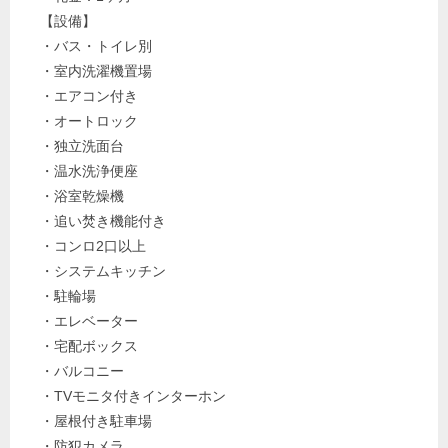
【設備】
・バス・トイレ別
・室内洗濯機置場
・エアコン付き
・オートロック
・独立洗面台
・温水洗浄便座
・浴室乾燥機
・追い焚き機能付き
・コンロ2口以上
・システムキッチン
・駐輪場
・エレベーター
・宅配ボックス
・バルコニー
・TVモニタ付きインターホン
・屋根付き駐車場
・防犯カメラ