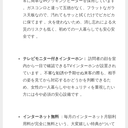
常に簡単なIHクッキングヒーターを採用しています
。ガスコンロと違って五徳がなく、フラットなガラ
ス天板なので、汚れてもサッと拭くだけでピカピカ
に保てます
。火を使わないため、消し忘れによる火
災のリスクも低く、初めての一人暮らしでも安心安
全です
。
テレビモニター付きインターホン：
訪問者の顔を室
内から一目で確認できるTVインターホンが設置され
ています
。不審な勧誘や予期せぬ来客の際も、相手
の姿を見てから対応するかどうかを判断できるた
め、女性の一人暮らしやセキュリティを重視したい
方には今や必須の安心設備です
。
インターネット無料
：
毎月のインターネット月額利
用料が完全に無料という、大変嬉しい特典がついて