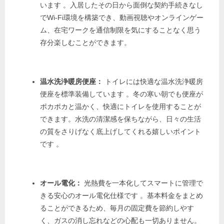
います
。入居したその日から面倒な契約手続きなし
でWi-Fi環境を構築でき、動画視聴やオンラインゲー
ム、在宅ワークを通信制限を気にすることなく思う
存分楽しむことができます。
温水洗浄暖房便座：
トイレには快適な温水洗浄暖房
便座を標準装備しています
。冬の寒い朝でも便座が
ポカポカと温かく、快適にトイレを使用することが
できます。水洗の清潔感を保ちながら、日々の生活
の質をさりげなく底上げしてくれる嬉しいポイント
です
。
オール電化：
光熱費を一本化してスマートに管理で
きる安心のオール電化仕様です
。基本料金をまとめ
ることができるため、毎月の固定費を節約しやす
く、ガスの消し忘れなどの心配も一切ありません。