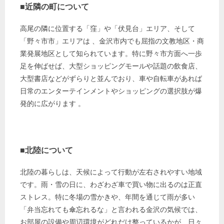
■近隣の町について
高尾の隣に位置する「窪」や「伏見台」エリア、そして
「野々市市」エリアは
、金沢市内でも屈指の文教地区・商
業発展地区として知られています。特に野々市方面へ一歩
足を伸ばせば、大型ショッピングモールや話題の飲食店、
大型書店などがずらりと並んでおり、車や自転車があれば
日常のエンターテインメントやショッピングの選択肢が爆
発的に広がります
。
■北陸について
北陸の暮らしは、天候によって行動が左右されやすい地域
です。雨・雪の日に、わざわざ車で買い物に出るのは正直
ストレス。特に冬場の雪かきや、年間を通じて雨が多い
「弁当忘れても傘忘れるな」と言われる金沢の気候では、
お部屋の設備や周辺環境がどれだけ整っているかが、日々