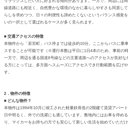
リラックスしたい方に好まれる傾向があります。一方で、周辺には商
線道路にも程近く、自然豊かな環境のなかに暮らしやすさも同居して
らしを求めつつ、日々の利便性も諦めたくないというバランス感覚を
いの一択として選ばれるケースが多く見られます。
■
交通アクセスの特徴
本物件から「若宮町」バス停までは徒歩約10分。ここからバスに乗車
スすることが可能です（※運行本数は平日に1日4本のため、事前の
一方で、周辺を通る国道8号線などの主要道路へのアクセスが良好な
る方にとっては、多方面へスムーズにアクセスでき行動範囲を広げや
す。
2．物件の特徴
■
どんな物件？
本物件は1994年10月に竣工された軽量鉄骨造の2階建て賃貸アパー
日中明るく、外での洗濯にも適しています。敷地内にはお車を停める
り、マイカーをお持ちの方でも安心して新しい生活を始めていただけ