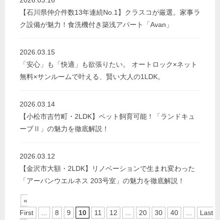
2026.03.16
【石川県仲介件数13年連続No.1】クラスコが厳選。家事ラ
ク設備が魅力！食洗機付き築浅アパート「Avan」
2026.03.15
「安心」も「快適」も欲張りたい。 オートロック×ネット
無料×サンルームで叶える、賢い大人の1LDK。
2026.03.14
【小松市吉竹町・2LDK】ペット飼育可能！「ランドキュ
ーブⅡ」の魅力を徹底解説！
2026.03.12
【金沢市大額・2LDK】リノベーションで生まれ変わった
「アーバンウエルネス 203号室」の魅力を徹底解説！
«
First
...
8
9
10
11
12
...
20
30
40
...
Last